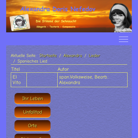
Off-Ca
Aktuelle Seite:
Startseite
Alexandra
Lieder
Spanisches Lied
Titel
Autor
El
span.Volksweise, Bearb.:
Vito
Alexandra
Ihr Leben
Unfalltod
Orte