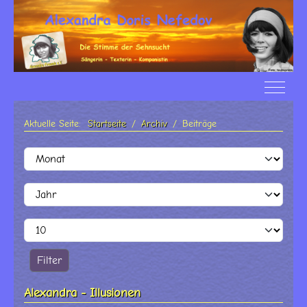
Off-Ca
Aktuelle Seite:
Startseite
Archiv
Beiträge
Filter
Monat
Jahr
Anzeige #
Filter
Alexandra - Illusionen