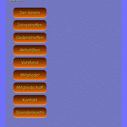
Der Verein
Jahrestreffen
Gedenktreffen
Aktivitäten
Vorstand
Mitglieder
Mitgliedschaft
Kontakt
Spendenkonto