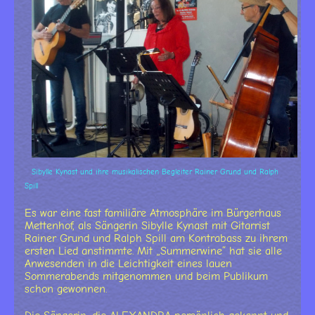
Sibylle Kynast und ihre musikalischen Begleiter Rainer Grund und Ralph
Spill
Es war eine fast familiäre Atmosphäre im Bürgerhaus
Mettenhof, als Sängerin Sibylle Kynast mit Gitarrist
Rainer Grund und Ralph Spill am Kontrabass zu ihrem
ersten Lied anstimmte. Mit „Summerwine“ hat sie alle
Anwesenden in die Leichtigkeit eines lauen
Sommerabends mitgenommen und beim Publikum
schon gewonnen.