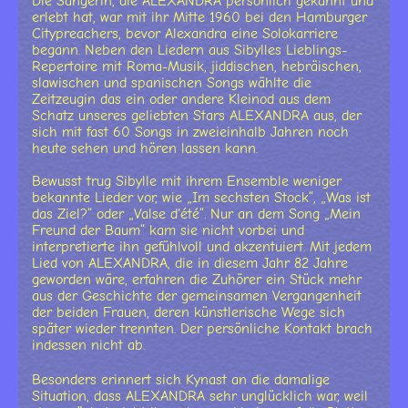
Die Sängerin, die ALEXANDRA persönlich gekannt und
erlebt hat, war mit ihr Mitte 1960 bei den Hamburger
Citypreachers, bevor Alexandra eine Solokarriere
begann. Neben den Liedern aus Sibylles Lieblings-
Repertoire mit Roma-Musik, jiddischen, hebräischen,
slawischen und spanischen Songs wählte die
Zeitzeugin das ein oder andere Kleinod aus dem
Schatz unseres geliebten Stars ALEXANDRA aus, der
sich mit fast 60 Songs in zweieinhalb Jahren noch
heute sehen und hören lassen kann.
Bewusst trug Sibylle mit ihrem Ensemble weniger
bekannte Lieder vor, wie „Im sechsten Stock“, „Was ist
das Ziel?“ oder „Valse d'été“. Nur an dem Song „Mein
Freund der Baum“ kam sie nicht vorbei und
interpretierte ihn gefühlvoll und akzentuiert. Mit jedem
Lied von ALEXANDRA, die in diesem Jahr 82 Jahre
geworden wäre, erfahren die Zuhörer ein Stück mehr
aus der Geschichte der gemeinsamen Vergangenheit
der beiden Frauen, deren künstlerische Wege sich
später wieder trennten. Der persönliche Kontakt brach
indessen nicht ab.
Besonders erinnert sich Kynast an die damalige
Situation, dass ALEXANDRA sehr unglücklich war, weil