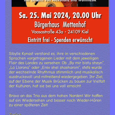
Sibylle Kynast verstand es, ihre in verschiedenen
Sprachen vorgetragenen Lieder mit dem jeweiligen
Flair des Landes zu versehen. Ob „By mir bistu sheyn“,
„La Llorona“ oder „Erev shel shoshanim“, stets wurde
der wechselnde Rhythmus stimmlich und musikalisch
ausdrucksvoll und mitreißend wiedergegeben. Ihr Ziel,
auf der Ebene der Musik Brücken zu bauen zur Vielfalt
der Kulturen, hat sie bei uns voll erreicht.
Bravo an das Trio aus dem hohen Norden! Wir hoffen
auf ein Wiedersehen und besser noch Wieder-Hören
zu einer späteren Zeit.
Zurück