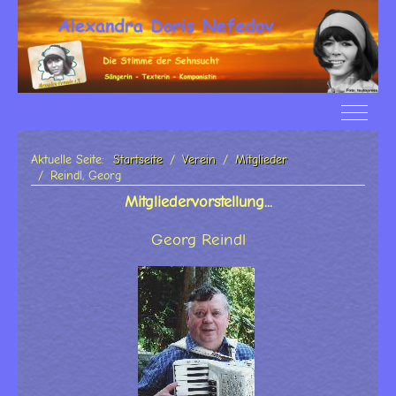
Off-Ca
Aktuelle Seite:
Startseite
Verein
Mitglieder
Reindl, Georg
Mitgliedervorstellung...
Georg Reindl