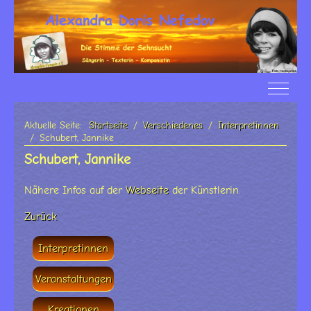
Off-Ca
Aktuelle Seite:
Startseite
Verschiedenes
Interpretinnen
Schubert, Jannike
Schubert, Jannike
Nähere Infos auf der
Webseite
der Künstlerin.
Zurück
Interpretinnen
Veranstaltungen
Kreationen