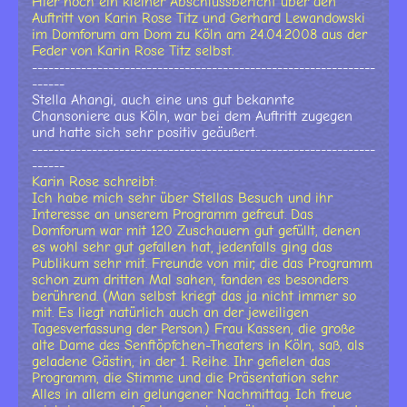
Hier noch ein kleiner Abschlussbericht über den
Auftritt von Karin Rose Titz und Gerhard Lewandowski
im Domforum am Dom zu Köln am 24.04.2008 aus der
Feder von Karin Rose Titz selbst.
---------------------------------------------------------------
------
Stella Ahangi, auch eine uns gut bekannte
Chansoniere aus Köln, war bei dem Auftritt zugegen
und hatte sich sehr positiv geäußert.
---------------------------------------------------------------
------
Karin Rose schreibt:
Ich habe mich sehr über Stellas Besuch und ihr
Interesse an unserem Programm gefreut. Das
Domforum war mit 120 Zuschauern gut gefüllt, denen
es wohl sehr gut gefallen hat, jedenfalls ging das
Publikum sehr mit. Freunde von mir, die das Programm
schon zum dritten Mal sahen, fanden es besonders
berührend. (Man selbst kriegt das ja nicht immer so
mit. Es liegt natürlich auch an der jeweiligen
Tagesverfassung der Person.) Frau Kassen, die große
alte Dame des Senftöpfchen-Theaters in Köln, saß, als
geladene Gästin, in der 1. Reihe. Ihr gefielen das
Programm, die Stimme und die Präsentation sehr.
Alles in allem ein gelungener Nachmittag. Ich freue