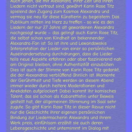
Auch jenen, die mit Alexandra, ihrer Zeit und ihren
Liedern nicht vertraut sind, gewährt Karin Rose Titz
spielend den Zugang zum Kosmos Alexandra und
vermag sie neu für diese Künstlerin zu begeistern. Das
Publikum mitten ins Herz zu treffen - so wie es den
Liedern der nur 27 Jahre alt gewordenen Alexandra
nachgesagt wurde – das gelingt auch Karin Rose Titz,
die selbst schon von Kindheit an bekennender
Alexandra-Fan ist. So ist ihre und Lewandowskis
Interpretation der Lieder von einer so persönlichen
Auseinandersetzung durchdrungen, dass die Lieder
teils neue Aspekte erfahren oder aber faszinierend nah
am Original bleiben, ohne Authentizität einzubüßen.
Dies ist auch der Stimme von Karin Rose Titz gedankt,
die der Alexandras verblüffend ähnlich ist. Momente
der Gerührtheit und Tiefe werden an diesem Abend
immer wieder durch heitere Moderationen und
Anekdoten aufgelockert. Dabei kommt ihr komisches
Talent, das sie schon als Kabarettistin unter Beweis
gestellt hat, der allgemeinen Stimmung im Saal sehr
zugute. So gibt Karin Rose Titz in dieser Revue nicht
nur die Geschichte ihrer eigenen persönlichen
Bindung zur Liedermacherin Alexandra und ihrem
Werk preis, einfühlsam erzählt sie auch deren
Lebensgeschichte und unternimmt im Dialog mit