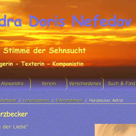
Alexandra
Verein
Verschiedenes
Such & Find
Startseite
Verschiedenes
Interpretinnen
Harzbecker, Astrid
arzbecker
 der Liebe"