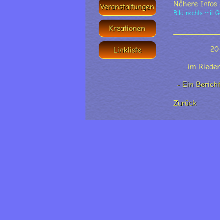
Nähere Infos 
Veranstaltungen
Bild rechts mit 
Kreationen
20
Linkliste
im Riede
- Ein Berich
Zurück